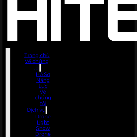
Trang chủ
Về chúng
tôi
Hồ Sơ
Năng
Lực
Về
chúng
tôi
Dịch vụ
Drone
Light
Show
Drone