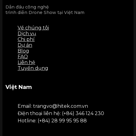
Dẫn đầu công nghệ
trình diễn Drone Show tại Việt Nam
Về chúng tôi
Dịch vụ
Chi phí
Drone Light Show Đồng Nai: Lễ Khai mạc Giải
Drone Light Show Bắc Ninh: Thành lập tỉnh B
Dự án
Blog
FAQ
Liên hệ
Tuyển dụng
Việt Nam
Email: trangvo@hitek.com.vn
Điện thoại liên hệ: (+84) 346 124 230
Hotline: (+84) 28 99 95 95 88