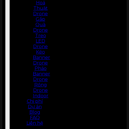
Hoả
Thuật
Drone
Gắp
Quà
Drone
Treo
LED
Drone
Kéo
Banner
Drone
Pháo
Banner
Drone
Rồng
Drone
Indoor
Chi phí
Dự án
Blog
FAQ
Liên hệ