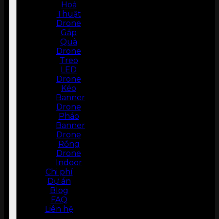
Hoả
Thuật
Drone
Gắp
Quà
Drone
Treo
LED
Drone
Kéo
Banner
Drone
Pháo
Banner
Drone
Rồng
Drone
Indoor
Chi phí
Dự án
Blog
FAQ
Liên hệ