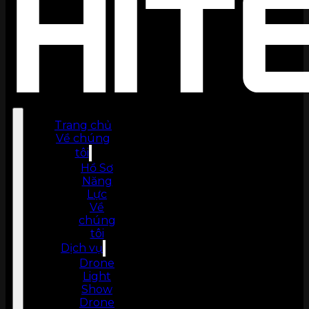
Trang chủ
Về chúng
tôi
Hồ Sơ
Năng
Lực
Về
chúng
tôi
Dịch vụ
Drone
Light
Show
Drone