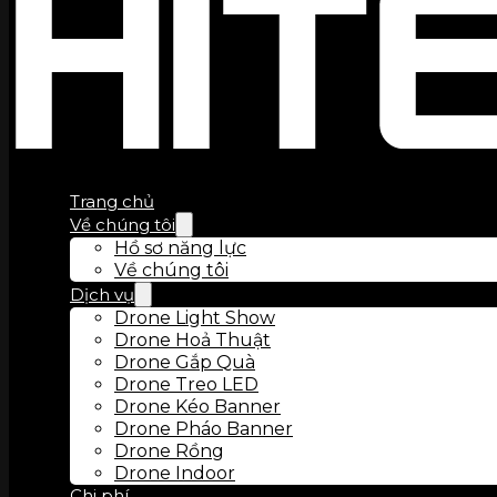
Trang chủ
Về chúng tôi
Hồ sơ năng lực
Về chúng tôi
Dịch vụ
Drone Light Show
Drone Hoả Thuật
Drone Gắp Quà
Drone Treo LED
Drone Kéo Banner
Drone Pháo Banner
Drone Rồng
Drone Indoor
Chi phí