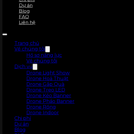
Dự án
Blog
FAQ
Liên hệ
Trang chủ
Về chúng tôi
Hồ sơ năng lực
Về chúng tôi
Dịch vụ
Drone Light Show
Drone Hoả Thuật
Drone Gắp Quà
Drone Treo LED
Drone Kéo Banner
Drone Pháo Banner
Drone Rồng
Drone Indoor
Chi phí
Dự án
Blog