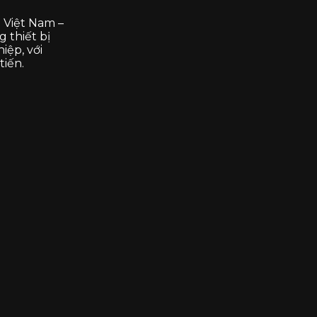
 Việt Nam –
 thiết bị
iệp, với
tiến.