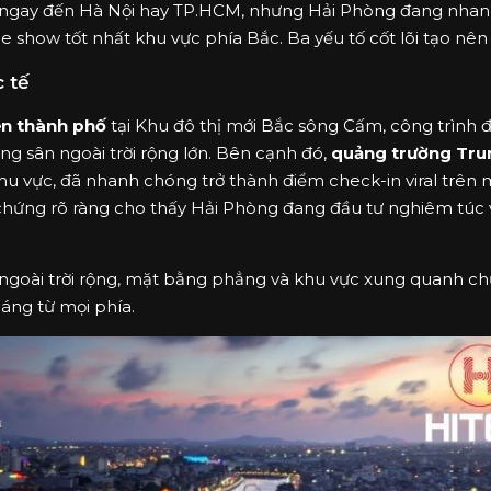
hĩ ngay đến Hà Nội hay TP.HCM, nhưng Hải Phòng đang nhan
 show tốt nhất khu vực phía Bắc. Ba yếu tố cốt lõi tạo nên l
 tế
ễn thành phố
tại Khu đô thị mới Bắc sông Cấm, công trình đ
ảng sân ngoài trời rộng lớn. Bên cạnh đó,
quảng trường Trun
khu vực, đã nhanh chóng trở thành điểm check-in viral trên 
 chứng rõ ràng cho thấy Hải Phòng đang đầu tư nghiêm túc 
n ngoài trời rộng, mặt bằng phẳng và khu vực xung quanh ch
oáng từ mọi phía.