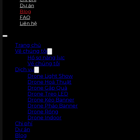
Dự án
Blog
FAQ
Liên hệ
Trang chủ
Về chúng tôi
Hồ sơ năng lực
Về chúng tôi
Dịch vụ
Drone Light Show
Drone Hoả Thuật
Drone Gắp Quà
Drone Treo LED
Drone Kéo Banner
Drone Pháo Banner
Drone Rồng
Drone Indoor
Chi phí
Dự án
Blog