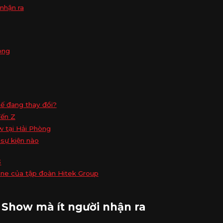
nhận ra
òng
hế đang thay đổi?
đến Z
w tại Hải Phòng
 sự kiện nào
3
one của tập đoàn Hitek Group
 Show mà ít người nhận ra