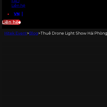
FAQ
Liên hệ
VN
Liên hệ
Hitek Event
>
Blog
>
Thuê Drone Light Show Hải Phòng