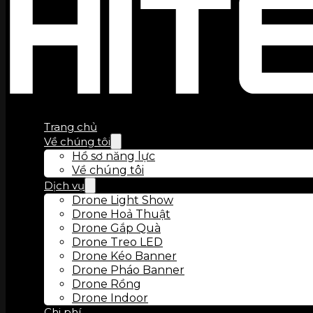
Trang chủ
Về chúng tôi
Hồ sơ năng lực
Về chúng tôi
Dịch vụ
Drone Light Show
Drone Hoả Thuật
Drone Gắp Quà
Drone Treo LED
Drone Kéo Banner
Drone Pháo Banner
Drone Rồng
Drone Indoor
Chi phí