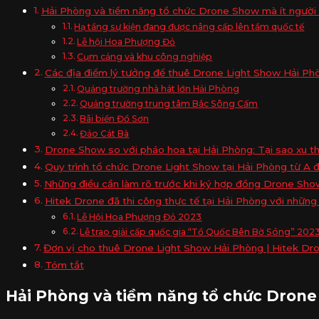
Hải Phòng và tiềm năng tổ chức Drone Show mà ít người 
Hạ tầng sự kiện đang được nâng cấp lên tầm quốc tế
Lễ hội Hoa Phượng Đỏ
Cụm cảng và khu công nghiệp
Các địa điểm lý tưởng để thuê Drone Light Show Hải Ph
Quảng trường nhà hát lớn Hải Phòng
Quảng trường trung tâm Bắc Sông Cấm
Bãi biển Đồ Sơn
Đảo Cát Bà
Drone Show so với pháo hoa tại Hải Phòng: Tại sao xu t
Quy trình tổ chức Drone Light Show tại Hải Phòng từ A 
Những điều cần làm rõ trước khi ký hợp đồng Drone Sho
Hitek Drone đã thi công thực tế tại Hải Phòng với những
Lễ Hội Hoa Phượng Đỏ 2023
Lễ trao giải cấp quốc gia “Tổ Quốc Bên Bờ Sóng” 202
Đơn vị cho thuê Drone Light Show Hải Phòng | Hitek Dr
Tóm tắt
Hải Phòng và tiềm năng tổ chức Drone